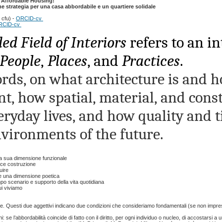
 Affordable Housing!
 strategia per una casa abbordabile e un quartiere solidale
 cfu) -
ORCID-cv
RCID-cv
d Field of Interiors
refers to an in
People
,
Places
, and
Practices
.
ords, on what architecture is and 
, how spatial, material, and const
eryday lives, and how quality and t
nvironments of the future.
la sua dimensione funzionale
ice costruzione
uire
e una dimensione poetica
mpo scenario e supporto della vita quotidiana
ui viviamo
. Questi due aggettivi indicano due condizioni che consideriamo fondamentali (se non imprescin
ini: se l’abbordabilità coincide di fatto con il diritto, per ogni individuo o nucleo, di accosta