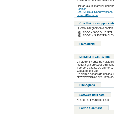
-
Link ad alcuni materiali del lab
Booklet
Casi Studio di Unconventional
Letture/Biblioteca
Obiettivi di sviluppo sost
Questo insegnamento contribu
SDG3 - GOOD HEALTH
SDG11 - SUSTAINABLE
Prerequisiti
Modalità di valutazione
Gli studenti verranno valutati
metterà alla prova gli strument
Il corso è basato su un'interaz
valutazione finale.
Un elenco dettagliato dei docum
http://www.lablog.org.uk/cate
Bibliografia
Software utilizzato
Nessun software richiesto
Forme didattiche