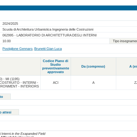
2024/2025
Scuola di Architettura Urbanistica Ingegneria delle Costruzioni
062995 - LABORATORIO DI ARCHITETTURA DEGLI INTERNI
10.00
Tipo insegname
Postiglione Gennaro
,
Brunetti Gian Luca
Codice Piano di
Studio
Da (compreso)
A (e
preventivamente
approvato
0) - MI (1195)
COSTRUITO - INTERNI -
ACI
A
Z
IRONMENT - INTERIORS
to
o attesi
i Interni
in the Exapanded Field