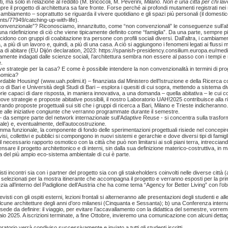
i, ma solo in relazione al reddito (M. Bricocoli, M. Peverini,
Milano. Non è una città per chi lav
pre il progetto di architettura sa fare fronte. Forse perché ai profondi mutamenti registrati n
cambiamento – soprattutto se riguarda il vivere quotidiano e gli spazi più personali (il domes
ts/77949/catching-up-with-life).
convenzionale”? Riconosciamo, innanzitutto, come “non convenzionali” le conseguenze sull’abi
a ridefinizione di ciò che viene tipicamente definito come “famiglia”. Da una parte, sempre più
ncidono con gruppi di coabitazione tra persone con profili sociali diversi. Dall’altra, i cambiame
ttà, a più di un lavoro e, quindi, a più di una casa. A ciò si aggiungono i fenomeni legati ai fluss
 di abitare (EU Dijón declaration, 2023: https://spanish-presidency.consilium.europa.eu/me
ente indagati dalle scienze sociali, l’architettura sembra non essere al passo con i tempi e 
e.
 strategie per la casa? E come è possibile intendere la non convenzionalità in termini di prog
onomica?
dable Housing! (www.uah.polimi.it) – finanziata dal Ministero dell’Istruzione e della Ricerca c
ico di Bari e Università degli Studi di Bari – esplora i quesiti di cui sopra, mettendo a sistema di
ttorie capaci di dare risposta, in maniera innovativa, a una domanda – quella abitativa – le c
nuove strategie e proposte abitative possibili, il nostro Laboratorio UAH!2025 contribuisce all
orando proposte progettuali sui siti che i gruppi di ricerca a Bari, Milano e Trieste indicheranno
e alle iniziative congiunte che verranno programmate durante il semestre.
i – da sempre parte del network internazionale sull’Adaptive Reuse - si concentra sulla trasfor
iale) e, eventualmente, dell’autocostruzione.
ma funzionale, la componente di fondo delle sperimentazioni progettuali risiede nel concepire 
visi, collettivi e pubblici si compongono in nuovi sistemi e gerarchie e dove diversi tipi di famigl
 necessario rapporto osmotico con la città che può non limitarsi ai soli piani terra, intrecciando
pensare il progetto architettonico e di interni, sin dalla sua definizione materico-costruttiva, in 
a del più ampio eco-sistema ambientale di cui è parte.
i incontri sia con i partner del progetto sia con gli stakeholders coinvolti nelle diverse città (a
nno selezionati per la mostra itinerante che accompagna il progetto e verranno esposti per la p
zia all’interno del Padiglione dell’Austria che ha come tema “Agency for Better Living” con l’obie
visti con gli ospiti esterni, lezioni frontali si alterneranno alle presentazioni degli studenti e 
alcune architetture degli anni d’oro milanesi (Cinquanta e Sessanta); b) una Conferenza internaz
 (sede da definire: il viaggio, per evitare l’accavallamento con la didattica del semestre, vor
o 2025. A iscrizioni terminate, a fine Ottobre, invieremo una comunicazione con alcuni dettagli 
boratorio verrà condiviso successivamente e inviato a tutti gli studenti iscritti.