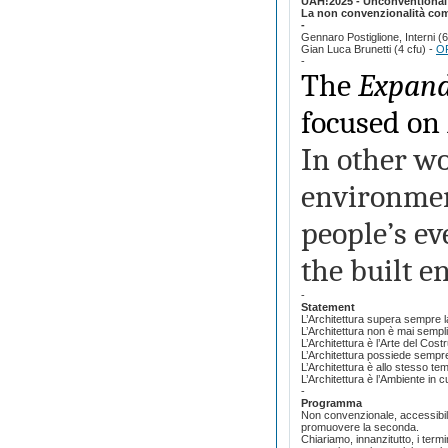
UAH!2025 - Unconventional
La non convenzionalità come
-
Gennaro Postiglione, Interni (6
Gian Luca Brunetti (4 cfu) -
O
-
The
Expande
focused on
In other w
environment
people’s ev
the built e
-
Statement
L’Architettura supera sempre 
L’Architettura non è mai sempl
L’Architettura è l’Arte del Costr
L’Architettura possiede sempr
L’Architettura è allo stesso te
L’Architettura è l’Ambiente in c
-
Programma
Non convenzionale, accessibile
promuovere la seconda.
Chiariamo, innanzitutto, i term