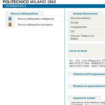
schedaincarico
Risorse bibliografiche
Scheda Riassuntiva
Anno Accademico
Risorsa bibliografica obbligatoria
Scuola
Risorsa bibliografica facoltativa
Insegnamento
Cfu
Docenti: Titolare (Co-
titolari)
Corso di Studi
Arc - Urb - Cost (Mag.)(ord. 27
ARCHITETTURA - AMBIENTE 
ARCHITECTURE - BUILT ENV
Obiettivi dell'insegnamen
Risultati di apprendiment
Argomenti trattati
Laboratorio di Architettura degl