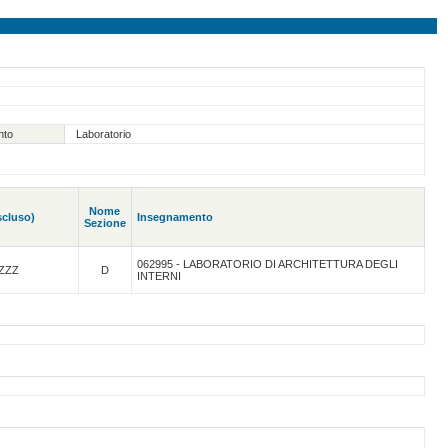
nto
Laboratorio
Nome
scluso)
Insegnamento
Sezione
062995 - LABORATORIO DI ARCHITETTURA DEGLI
ZZZ
D
INTERNI