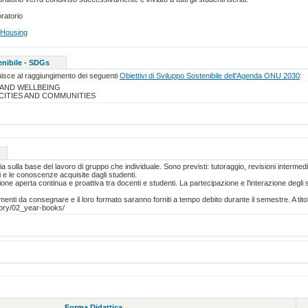
oratorio
 Housing
enibile - SDGs
isce al raggiungimento dei seguenti
Obiettivi di Sviluppo Sostenibile dell'Agenda ONU 2030
:
 AND WELLBEING
 CITIES AND COMMUNITIES
 sia sulla base del lavoro di gruppo che individuale. Sono previsti: tutoraggio, revisioni inte
i e le conoscenze acquisite dagli studenti.
ione aperta continua e proattiva tra docenti e studenti. La partecipazione e l'interazione degli
enti da consegnare e il loro formato saranno forniti a tempo debito durante il semestre. A titol
gory/02_year-books/
Forma Didattica