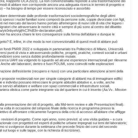
ora
, Rapporto OCA 2023). La non convenzionalità risponde a una trasformazione dei
ei modi di abitare non corrisponde ancora una adeguata ricerca in termini di progetto e
tico) – ha bisogno di tempo per essere riconosciuto e assorbito
tare determinate dalle profonde trasformazioni sociodemografiche degli ultimi
 spesso i nuclei familiari sono composti da persone sole, coppie divorziate con figli,
nti nel mercato del lavoro hanno portato all’emergere di nuovi stili di vita che legano i
i migratori che attraversano le nostre città e sempre di più sono al centro del dibattito
dia/yk0nbyeh/gij%C3%B3n-declaration.pdf).
non ha ancora chiare le loro conseguenze sulla forma dell’abitare e dunque le
etto? E, infine, in che modo la non convenzionalità di questi modi di abitare può
on fondi PNRR 2022 e sviluppata in partenariato tra Politecnico di Milano, Università
versi punti di vista e attraversando politiche, progetti, pratiche, contesti sociali e urbani
ui condizioni sono senza dubbio profondamente mutate.
a ricerca UAH! sia volgendo lo sguardo ad alcune esperienze internazionali per rilevarne
. Anche altri laboratori, dentro e fuori POLIMI, sono coinvolti nelle esplorazioni
mazione dell’esistente (recupero e riuso) con una particolare attenzione ai temi della
proposte residenziali non per singole categorie di abitanti ma di immaginare edifici
ie e individui possano intrecciare le proprie abitudini abitative e, a volte, anche
 servizi all’abitare e welfare con spazi commerciali e infrastrutture sociali.
maniera olistica come parte integrante sia del quartiere in cui è inserito (Aa.Vv..
Mission
lla presentazione dei siti di progetto, alla Mid-term review e alle Presentazioni finali).
rima volta in occasione del simposio finale della ricerca in programma presso la
ttivo di affrontare criticamente l’urgenza della crisi di accesso all’abitare che affligge
alle revisioni di progetto. Come ogni anno, sono previsti: a) una visita guidata – a cura
ionale con progettisti ed esperti di politiche urbane impegnati sui temi del laboratorio;
remmo si svolgesse durante la settimana che precede l’inizio dei corsi del secondo
sul luogo e sulle tappe, con la richiesta di iscrizione).