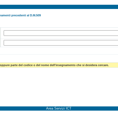
namenti precedenti al D.M.509
 oppure parte del codice o del nome dell'insegnamento che si desidera cercare.
Area Servizi ICT