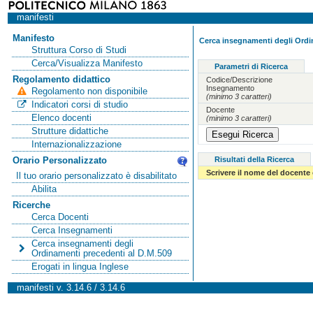
manifesti
Manifesto
Cerca insegnamenti degli Ordi
Struttura Corso di Studi
Cerca/Visualizza Manifesto
Parametri di Ricerca
Regolamento didattico
Codice/Descrizione
Insegnamento
Regolamento non disponibile
(minimo 3 caratteri)
Indicatori corsi di studio
Docente
Elenco docenti
(minimo 3 caratteri)
Strutture didattiche
Internazionalizzazione
Risultati della Ricerca
Orario Personalizzato
Scrivere il nome del docente
Il tuo orario personalizzato è disabilitato
Abilita
Ricerche
Cerca Docenti
Cerca Insegnamenti
Cerca insegnamenti degli
Ordinamenti precedenti al D.M.509
Erogati in lingua Inglese
manifesti v. 3.14.6 / 3.14.6