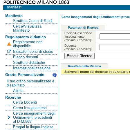
manifesti
Manifesto
Cerca insegnamenti degli Ordinamenti preced
Struttura Corso di Studi
Cerca/Visualizza
Parametri di Ricerca
Manifesto
Codice/Descrizione
Insegnamento
Regolamento didattico
(minimo 3 caratteri)
Regolamento non
Docente
disponibile
(minimo 3 caratteri)
Indicatori corsi di studio
Elenco docenti
Strutture didattiche
Risultati della Ricerca
Internazionalizzazione
Scrivere il nome del docente oppure parte 
Orario Personalizzato
Il tuo orario personalizzato è
disabilitato
Abilita
Ricerche
Cerca Docenti
Cerca Insegnamenti
Cerca insegnamenti degli
Ordinamenti precedenti
al D.M.509
Erogati in lingua Inglese