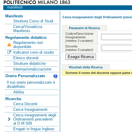
manifesti
Manifesto
Cerca insegnamenti degli Ordinamenti preced
Struttura Corso di Studi
Cerca/Visualizza
Parametri di Ricerca
Manifesto
Codice/Descrizione
Insegnamento
Regolamento didattico
(minimo 3 caratteri)
Regolamento non
Docente
disponibile
(minimo 3 caratteri)
Indicatori corsi di studio
Elenco docenti
Strutture didattiche
Risultati della Ricerca
Internazionalizzazione
Scrivere il nome del docente oppure parte 
Orario Personalizzato
Il tuo orario personalizzato è
disabilitato
Abilita
Ricerche
Cerca Docenti
Cerca Insegnamenti
Cerca insegnamenti degli
Ordinamenti precedenti
al D.M.509
Erogati in lingua Inglese