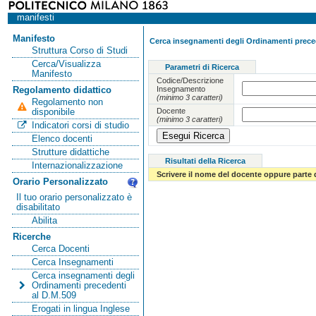
manifesti
Manifesto
Cerca insegnamenti degli Ordinamenti preced
Struttura Corso di Studi
Cerca/Visualizza
Parametri di Ricerca
Manifesto
Codice/Descrizione
Insegnamento
Regolamento didattico
(minimo 3 caratteri)
Regolamento non
Docente
disponibile
(minimo 3 caratteri)
Indicatori corsi di studio
Elenco docenti
Strutture didattiche
Risultati della Ricerca
Internazionalizzazione
Scrivere il nome del docente oppure parte 
Orario Personalizzato
Il tuo orario personalizzato è
disabilitato
Abilita
Ricerche
Cerca Docenti
Cerca Insegnamenti
Cerca insegnamenti degli
Ordinamenti precedenti
al D.M.509
Erogati in lingua Inglese