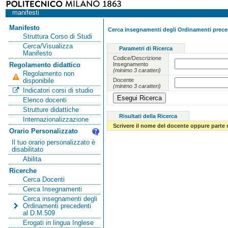
manifesti
Manifesto
Cerca insegnamenti degli Ordinamenti preced
Struttura Corso di Studi
Cerca/Visualizza
Parametri di Ricerca
Manifesto
Codice/Descrizione
Insegnamento
Regolamento didattico
(minimo 3 caratteri)
Regolamento non
Docente
disponibile
(minimo 3 caratteri)
Indicatori corsi di studio
Elenco docenti
Strutture didattiche
Risultati della Ricerca
Internazionalizzazione
Scrivere il nome del docente oppure parte 
Orario Personalizzato
Il tuo orario personalizzato è
disabilitato
Abilita
Ricerche
Cerca Docenti
Cerca Insegnamenti
Cerca insegnamenti degli
Ordinamenti precedenti
al D.M.509
Erogati in lingua Inglese