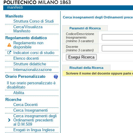
manifesti
Manifesto
Cerca insegnamenti degli Ordinamenti preced
Struttura Corso di Studi
Cerca/Visualizza
Parametri di Ricerca
Manifesto
Codice/Descrizione
Insegnamento
Regolamento didattico
(minimo 3 caratteri)
Regolamento non
Docente
disponibile
(minimo 3 caratteri)
Indicatori corsi di studio
Elenco docenti
Strutture didattiche
Risultati della Ricerca
Internazionalizzazione
Scrivere il nome del docente oppure parte 
Orario Personalizzato
Il tuo orario personalizzato è
disabilitato
Abilita
Ricerche
Cerca Docenti
Cerca Insegnamenti
Cerca insegnamenti degli
Ordinamenti precedenti
al D.M.509
Erogati in lingua Inglese