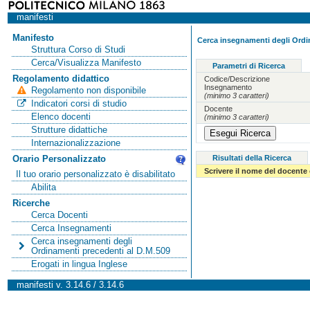
manifesti
Manifesto
Cerca insegnamenti degli Ordi
Struttura Corso di Studi
Cerca/Visualizza Manifesto
Parametri di Ricerca
Regolamento didattico
Codice/Descrizione
Insegnamento
Regolamento non disponibile
(minimo 3 caratteri)
Indicatori corsi di studio
Docente
Elenco docenti
(minimo 3 caratteri)
Strutture didattiche
Internazionalizzazione
Risultati della Ricerca
Orario Personalizzato
Scrivere il nome del docente
Il tuo orario personalizzato è disabilitato
Abilita
Ricerche
Cerca Docenti
Cerca Insegnamenti
Cerca insegnamenti degli
Ordinamenti precedenti al D.M.509
Erogati in lingua Inglese
manifesti v. 3.14.6 / 3.14.6