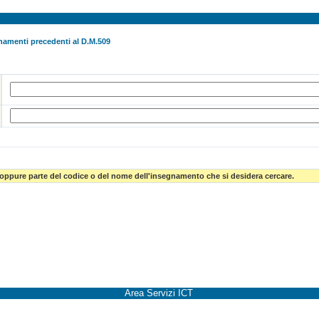
namenti precedenti al D.M.509
 oppure parte del codice o del nome dell'insegnamento che si desidera cercare.
Area Servizi ICT