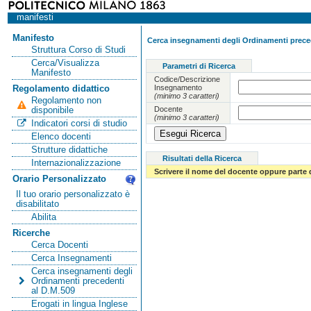
manifesti
Manifesto
Cerca insegnamenti degli Ordinamenti preced
Struttura Corso di Studi
Cerca/Visualizza
Parametri di Ricerca
Manifesto
Codice/Descrizione
Insegnamento
Regolamento didattico
(minimo 3 caratteri)
Regolamento non
Docente
disponibile
(minimo 3 caratteri)
Indicatori corsi di studio
Elenco docenti
Strutture didattiche
Risultati della Ricerca
Internazionalizzazione
Scrivere il nome del docente oppure parte 
Orario Personalizzato
Il tuo orario personalizzato è
disabilitato
Abilita
Ricerche
Cerca Docenti
Cerca Insegnamenti
Cerca insegnamenti degli
Ordinamenti precedenti
al D.M.509
Erogati in lingua Inglese