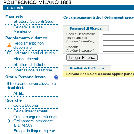
manifesti
Manifesto
Cerca insegnamenti degli Ordinamenti preced
Struttura Corso di Studi
Cerca/Visualizza
Parametri di Ricerca
Manifesto
Codice/Descrizione
Insegnamento
Regolamento didattico
(minimo 3 caratteri)
Regolamento non
Docente
disponibile
(minimo 3 caratteri)
Indicatori corsi di studio
Elenco docenti
Strutture didattiche
Risultati della Ricerca
Internazionalizzazione
Scrivere il nome del docente oppure parte 
Orario Personalizzato
Il tuo orario personalizzato è
disabilitato
Abilita
Ricerche
Cerca Docenti
Cerca Insegnamenti
Cerca insegnamenti degli
Ordinamenti precedenti
al D.M.509
Erogati in lingua Inglese