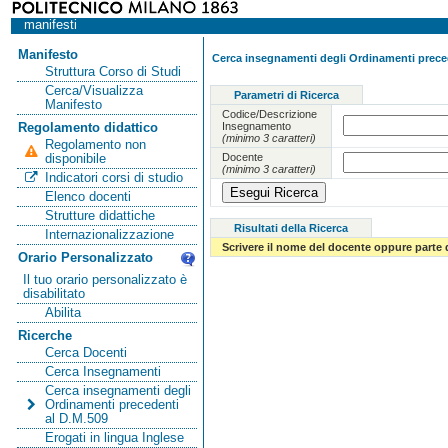
manifesti
Manifesto
Cerca insegnamenti degli Ordinamenti preced
Struttura Corso di Studi
Cerca/Visualizza
Parametri di Ricerca
Manifesto
Codice/Descrizione
Insegnamento
Regolamento didattico
(minimo 3 caratteri)
Regolamento non
Docente
disponibile
(minimo 3 caratteri)
Indicatori corsi di studio
Elenco docenti
Strutture didattiche
Risultati della Ricerca
Internazionalizzazione
Scrivere il nome del docente oppure parte 
Orario Personalizzato
Il tuo orario personalizzato è
disabilitato
Abilita
Ricerche
Cerca Docenti
Cerca Insegnamenti
Cerca insegnamenti degli
Ordinamenti precedenti
al D.M.509
Erogati in lingua Inglese