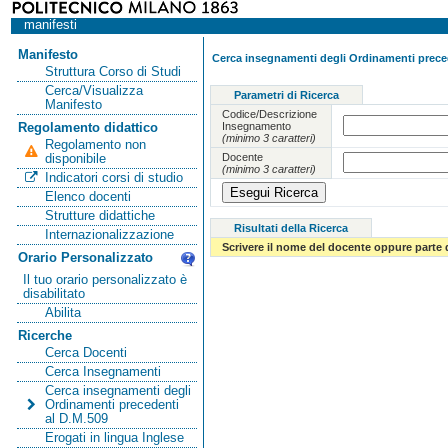
manifesti
Manifesto
Cerca insegnamenti degli Ordinamenti preced
Struttura Corso di Studi
Cerca/Visualizza
Parametri di Ricerca
Manifesto
Codice/Descrizione
Insegnamento
Regolamento didattico
(minimo 3 caratteri)
Regolamento non
Docente
disponibile
(minimo 3 caratteri)
Indicatori corsi di studio
Elenco docenti
Strutture didattiche
Risultati della Ricerca
Internazionalizzazione
Scrivere il nome del docente oppure parte 
Orario Personalizzato
Il tuo orario personalizzato è
disabilitato
Abilita
Ricerche
Cerca Docenti
Cerca Insegnamenti
Cerca insegnamenti degli
Ordinamenti precedenti
al D.M.509
Erogati in lingua Inglese