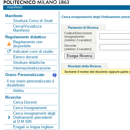
manifesti
Manifesto
Cerca insegnamenti degli Ordinamenti preced
Struttura Corso di Studi
Cerca/Visualizza
Parametri di Ricerca
Manifesto
Codice/Descrizione
Insegnamento
Regolamento didattico
(minimo 3 caratteri)
Regolamento non
Docente
disponibile
(minimo 3 caratteri)
Indicatori corsi di studio
Elenco docenti
Strutture didattiche
Risultati della Ricerca
Internazionalizzazione
Scrivere il nome del docente oppure parte 
Orario Personalizzato
Il tuo orario personalizzato è
disabilitato
Abilita
Ricerche
Cerca Docenti
Cerca Insegnamenti
Cerca insegnamenti degli
Ordinamenti precedenti
al D.M.509
Erogati in lingua Inglese