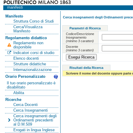
manifesti
Manifesto
Cerca insegnamenti degli Ordinamenti preced
Struttura Corso di Studi
Cerca/Visualizza
Parametri di Ricerca
Manifesto
Codice/Descrizione
Insegnamento
Regolamento didattico
(minimo 3 caratteri)
Regolamento non
Docente
disponibile
(minimo 3 caratteri)
Indicatori corsi di studio
Elenco docenti
Strutture didattiche
Risultati della Ricerca
Internazionalizzazione
Scrivere il nome del docente oppure parte 
Orario Personalizzato
Il tuo orario personalizzato è
disabilitato
Abilita
Ricerche
Cerca Docenti
Cerca Insegnamenti
Cerca insegnamenti degli
Ordinamenti precedenti
al D.M.509
Erogati in lingua Inglese