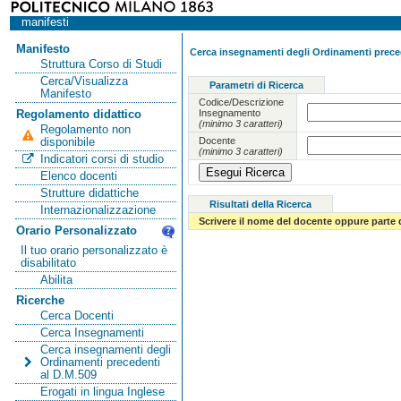
manifesti
Manifesto
Cerca insegnamenti degli Ordinamenti preced
Struttura Corso di Studi
Cerca/Visualizza
Parametri di Ricerca
Manifesto
Codice/Descrizione
Insegnamento
Regolamento didattico
(minimo 3 caratteri)
Regolamento non
Docente
disponibile
(minimo 3 caratteri)
Indicatori corsi di studio
Elenco docenti
Strutture didattiche
Risultati della Ricerca
Internazionalizzazione
Scrivere il nome del docente oppure parte 
Orario Personalizzato
Il tuo orario personalizzato è
disabilitato
Abilita
Ricerche
Cerca Docenti
Cerca Insegnamenti
Cerca insegnamenti degli
Ordinamenti precedenti
al D.M.509
Erogati in lingua Inglese