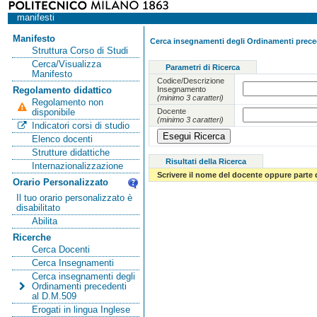
manifesti
Manifesto
Cerca insegnamenti degli Ordinamenti preced
Struttura Corso di Studi
Cerca/Visualizza
Parametri di Ricerca
Manifesto
Codice/Descrizione
Insegnamento
Regolamento didattico
(minimo 3 caratteri)
Regolamento non
Docente
disponibile
(minimo 3 caratteri)
Indicatori corsi di studio
Elenco docenti
Strutture didattiche
Risultati della Ricerca
Internazionalizzazione
Scrivere il nome del docente oppure parte 
Orario Personalizzato
Il tuo orario personalizzato è
disabilitato
Abilita
Ricerche
Cerca Docenti
Cerca Insegnamenti
Cerca insegnamenti degli
Ordinamenti precedenti
al D.M.509
Erogati in lingua Inglese