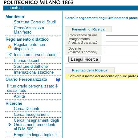
manifesti
Manifesto
Cerca insegnamenti degli Ordinamenti preced
Struttura Corso di Studi
Cerca/Visualizza
Parametri di Ricerca
Manifesto
Codice/Descrizione
Insegnamento
Regolamento didattico
(minimo 3 caratteri)
Regolamento non
Docente
disponibile
(minimo 3 caratteri)
Indicatori corsi di studio
Elenco docenti
Strutture didattiche
Risultati della Ricerca
Internazionalizzazione
Scrivere il nome del docente oppure parte 
Orario Personalizzato
Il tuo orario personalizzato è
disabilitato
Abilita
Ricerche
Cerca Docenti
Cerca Insegnamenti
Cerca insegnamenti degli
Ordinamenti precedenti
al D.M.509
Erogati in lingua Inglese