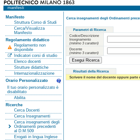
manifesti
Manifesto
Cerca insegnamenti degli Ordinamenti preced
Struttura Corso di Studi
Cerca/Visualizza
Parametri di Ricerca
Manifesto
Codice/Descrizione
Insegnamento
Regolamento didattico
(minimo 3 caratteri)
Regolamento non
Docente
disponibile
(minimo 3 caratteri)
Indicatori corsi di studio
Elenco docenti
Strutture didattiche
Risultati della Ricerca
Internazionalizzazione
Scrivere il nome del docente oppure parte 
Orario Personalizzato
Il tuo orario personalizzato è
disabilitato
Abilita
Ricerche
Cerca Docenti
Cerca Insegnamenti
Cerca insegnamenti degli
Ordinamenti precedenti
al D.M.509
Erogati in lingua Inglese