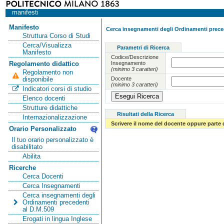
manifesti
Manifesto
Cerca insegnamenti degli Ordinamenti preced
Struttura Corso di Studi
Cerca/Visualizza
Parametri di Ricerca
Manifesto
Codice/Descrizione
Insegnamento
Regolamento didattico
(minimo 3 caratteri)
Regolamento non
Docente
disponibile
(minimo 3 caratteri)
Indicatori corsi di studio
Elenco docenti
Strutture didattiche
Risultati della Ricerca
Internazionalizzazione
Scrivere il nome del docente oppure parte 
Orario Personalizzato
Il tuo orario personalizzato è
disabilitato
Abilita
Ricerche
Cerca Docenti
Cerca Insegnamenti
Cerca insegnamenti degli
Ordinamenti precedenti
al D.M.509
Erogati in lingua Inglese