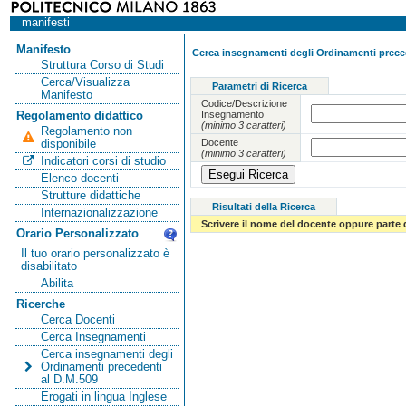
manifesti
Manifesto
Cerca insegnamenti degli Ordinamenti preced
Struttura Corso di Studi
Cerca/Visualizza
Parametri di Ricerca
Manifesto
Codice/Descrizione
Insegnamento
Regolamento didattico
(minimo 3 caratteri)
Regolamento non
Docente
disponibile
(minimo 3 caratteri)
Indicatori corsi di studio
Elenco docenti
Strutture didattiche
Risultati della Ricerca
Internazionalizzazione
Scrivere il nome del docente oppure parte 
Orario Personalizzato
Il tuo orario personalizzato è
disabilitato
Abilita
Ricerche
Cerca Docenti
Cerca Insegnamenti
Cerca insegnamenti degli
Ordinamenti precedenti
al D.M.509
Erogati in lingua Inglese