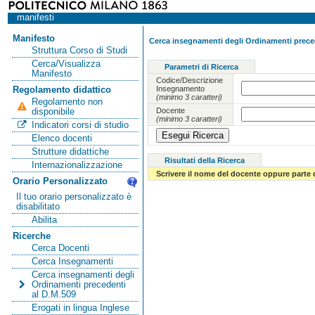
manifesti
Manifesto
Cerca insegnamenti degli Ordinamenti preced
Struttura Corso di Studi
Cerca/Visualizza
Parametri di Ricerca
Manifesto
Codice/Descrizione
Insegnamento
Regolamento didattico
(minimo 3 caratteri)
Regolamento non
Docente
disponibile
(minimo 3 caratteri)
Indicatori corsi di studio
Elenco docenti
Strutture didattiche
Risultati della Ricerca
Internazionalizzazione
Scrivere il nome del docente oppure parte 
Orario Personalizzato
Il tuo orario personalizzato è
disabilitato
Abilita
Ricerche
Cerca Docenti
Cerca Insegnamenti
Cerca insegnamenti degli
Ordinamenti precedenti
al D.M.509
Erogati in lingua Inglese