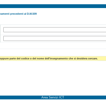
namenti precedenti al D.M.509
 oppure parte del codice o del nome dell'insegnamento che si desidera cercare.
Area Servizi ICT