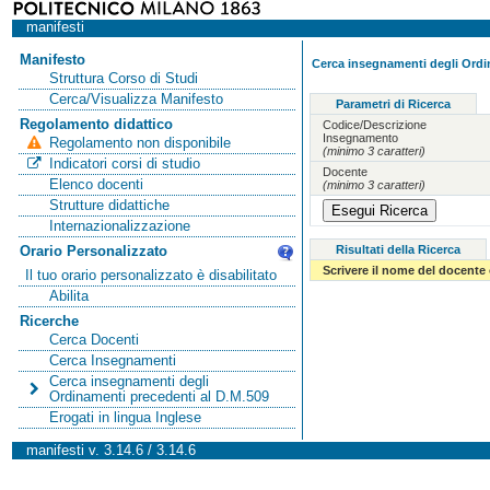
manifesti
Manifesto
Cerca insegnamenti degli Ordi
Struttura Corso di Studi
Cerca/Visualizza Manifesto
Parametri di Ricerca
Regolamento didattico
Codice/Descrizione
Insegnamento
Regolamento non disponibile
(minimo 3 caratteri)
Indicatori corsi di studio
Docente
Elenco docenti
(minimo 3 caratteri)
Strutture didattiche
Internazionalizzazione
Risultati della Ricerca
Orario Personalizzato
Scrivere il nome del docente
Il tuo orario personalizzato è disabilitato
Abilita
Ricerche
Cerca Docenti
Cerca Insegnamenti
Cerca insegnamenti degli
Ordinamenti precedenti al D.M.509
Erogati in lingua Inglese
manifesti v. 3.14.6 / 3.14.6