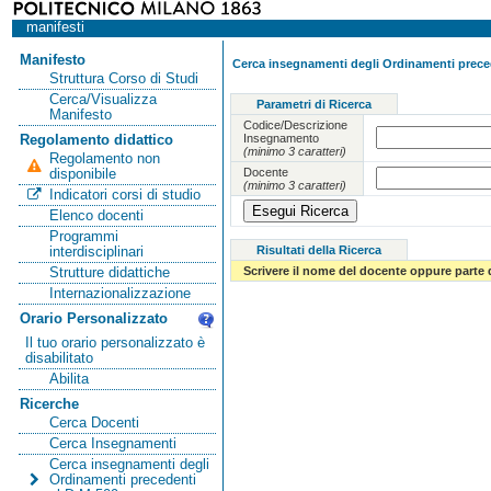
manifesti
Manifesto
Cerca insegnamenti degli Ordinamenti preced
Struttura Corso di Studi
Cerca/Visualizza
Parametri di Ricerca
Manifesto
Codice/Descrizione
Insegnamento
Regolamento didattico
(minimo 3 caratteri)
Regolamento non
Docente
disponibile
(minimo 3 caratteri)
Indicatori corsi di studio
Elenco docenti
Programmi
Risultati della Ricerca
interdisciplinari
Scrivere il nome del docente oppure parte 
Strutture didattiche
Internazionalizzazione
Orario Personalizzato
Il tuo orario personalizzato è
disabilitato
Abilita
Ricerche
Cerca Docenti
Cerca Insegnamenti
Cerca insegnamenti degli
Ordinamenti precedenti