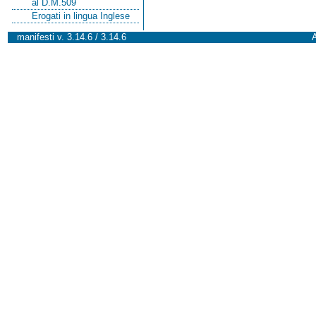
al D.M.509
Erogati in lingua Inglese
manifesti v. 3.14.6 / 3.14.6
A