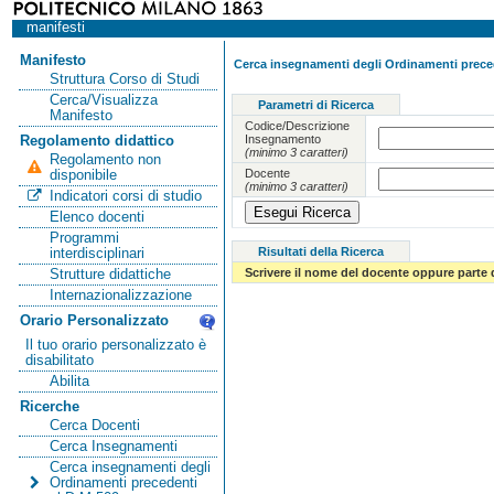
manifesti
Manifesto
Cerca insegnamenti degli Ordinamenti preced
Struttura Corso di Studi
Cerca/Visualizza
Parametri di Ricerca
Manifesto
Codice/Descrizione
Insegnamento
Regolamento didattico
(minimo 3 caratteri)
Regolamento non
Docente
disponibile
(minimo 3 caratteri)
Indicatori corsi di studio
Elenco docenti
Programmi
Risultati della Ricerca
interdisciplinari
Scrivere il nome del docente oppure parte 
Strutture didattiche
Internazionalizzazione
Orario Personalizzato
Il tuo orario personalizzato è
disabilitato
Abilita
Ricerche
Cerca Docenti
Cerca Insegnamenti
Cerca insegnamenti degli
Ordinamenti precedenti