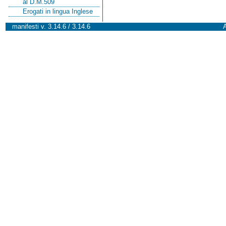
al D.M.509
Erogati in lingua Inglese
manifesti v. 3.14.6 / 3.14.6
A