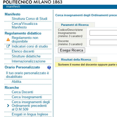
manifesti
Manifesto
Cerca insegnamenti degli Ordinamenti preced
Struttura Corso di Studi
Cerca/Visualizza
Parametri di Ricerca
Manifesto
Codice/Descrizione
Insegnamento
Regolamento didattico
(minimo 3 caratteri)
Regolamento non
Docente
disponibile
(minimo 3 caratteri)
Indicatori corsi di studio
Elenco docenti
Strutture didattiche
Risultati della Ricerca
Internazionalizzazione
Scrivere il nome del docente oppure parte 
Orario Personalizzato
Il tuo orario personalizzato è
disabilitato
Abilita
Ricerche
Cerca Docenti
Cerca Insegnamenti
Cerca insegnamenti degli
Ordinamenti precedenti
al D.M.509
Erogati in lingua Inglese