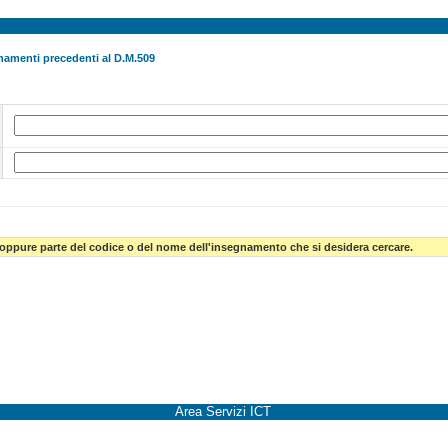
namenti precedenti al D.M.509
 oppure parte del codice o del nome dell'insegnamento che si desidera cercare.
Area Servizi ICT