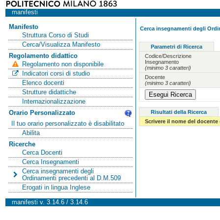
manifesti
Manifesto
Cerca insegnamenti degli Ordi
Struttura Corso di Studi
Cerca/Visualizza Manifesto
Parametri di Ricerca
Regolamento didattico
Codice/Descrizione
Insegnamento
Regolamento non disponibile
(minimo 3 caratteri)
Indicatori corsi di studio
Docente
Elenco docenti
(minimo 3 caratteri)
Strutture didattiche
Internazionalizzazione
Risultati della Ricerca
Orario Personalizzato
Scrivere il nome del docente
Il tuo orario personalizzato è disabilitato
Abilita
Ricerche
Cerca Docenti
Cerca Insegnamenti
Cerca insegnamenti degli
Ordinamenti precedenti al D.M.509
Erogati in lingua Inglese
manifesti v. 3.14.6 / 3.14.6