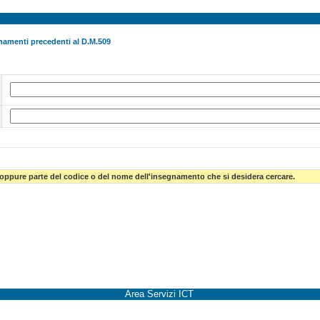
namenti precedenti al D.M.509
 oppure parte del codice o del nome dell'insegnamento che si desidera cercare.
Area Servizi ICT