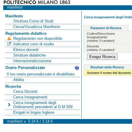
manifesti
Manifesto
Cerca insegnamenti degli Ordi
Struttura Corso di Studi
Cerca/Visualizza Manifesto
Parametri di Ricerca
Regolamento didattico
Codice/Descrizione
Insegnamento
Regolamento non disponibile
(minimo 3 caratteri)
Indicatori corsi di studio
Docente
Elenco docenti
(minimo 3 caratteri)
Strutture didattiche
Internazionalizzazione
Risultati della Ricerca
Orario Personalizzato
Scrivere il nome del docente
Il tuo orario personalizzato è disabilitato
Abilita
Ricerche
Cerca Docenti
Cerca Insegnamenti
Cerca insegnamenti degli
Ordinamenti precedenti al D.M.509
Erogati in lingua Inglese
manifesti v. 3.14.6 / 3.14.6