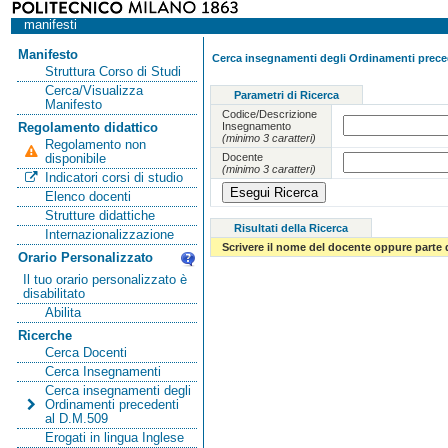
manifesti
Manifesto
Cerca insegnamenti degli Ordinamenti preced
Struttura Corso di Studi
Cerca/Visualizza
Parametri di Ricerca
Manifesto
Codice/Descrizione
Insegnamento
Regolamento didattico
(minimo 3 caratteri)
Regolamento non
Docente
disponibile
(minimo 3 caratteri)
Indicatori corsi di studio
Elenco docenti
Strutture didattiche
Risultati della Ricerca
Internazionalizzazione
Scrivere il nome del docente oppure parte 
Orario Personalizzato
Il tuo orario personalizzato è
disabilitato
Abilita
Ricerche
Cerca Docenti
Cerca Insegnamenti
Cerca insegnamenti degli
Ordinamenti precedenti
al D.M.509
Erogati in lingua Inglese