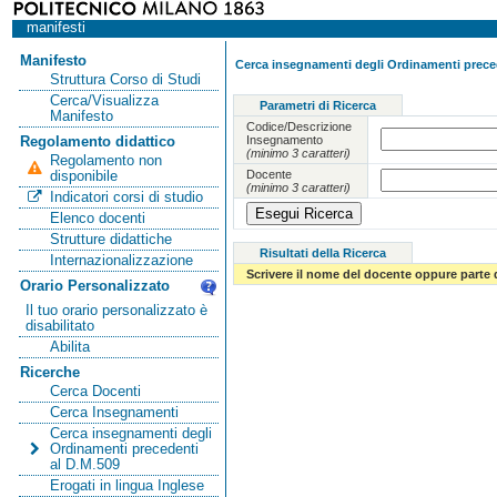
manifesti
Manifesto
Cerca insegnamenti degli Ordinamenti preced
Struttura Corso di Studi
Cerca/Visualizza
Parametri di Ricerca
Manifesto
Codice/Descrizione
Insegnamento
Regolamento didattico
(minimo 3 caratteri)
Regolamento non
Docente
disponibile
(minimo 3 caratteri)
Indicatori corsi di studio
Elenco docenti
Strutture didattiche
Risultati della Ricerca
Internazionalizzazione
Scrivere il nome del docente oppure parte 
Orario Personalizzato
Il tuo orario personalizzato è
disabilitato
Abilita
Ricerche
Cerca Docenti
Cerca Insegnamenti
Cerca insegnamenti degli
Ordinamenti precedenti
al D.M.509
Erogati in lingua Inglese