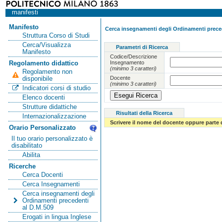
manifesti
Manifesto
Cerca insegnamenti degli Ordinamenti preced
Struttura Corso di Studi
Cerca/Visualizza
Parametri di Ricerca
Manifesto
Codice/Descrizione
Insegnamento
Regolamento didattico
(minimo 3 caratteri)
Regolamento non
Docente
disponibile
(minimo 3 caratteri)
Indicatori corsi di studio
Elenco docenti
Strutture didattiche
Risultati della Ricerca
Internazionalizzazione
Scrivere il nome del docente oppure parte 
Orario Personalizzato
Il tuo orario personalizzato è
disabilitato
Abilita
Ricerche
Cerca Docenti
Cerca Insegnamenti
Cerca insegnamenti degli
Ordinamenti precedenti
al D.M.509
Erogati in lingua Inglese