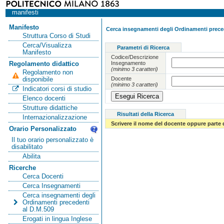
manifesti
Manifesto
Cerca insegnamenti degli Ordinamenti preced
Struttura Corso di Studi
Cerca/Visualizza
Parametri di Ricerca
Manifesto
Codice/Descrizione
Insegnamento
Regolamento didattico
(minimo 3 caratteri)
Regolamento non
Docente
disponibile
(minimo 3 caratteri)
Indicatori corsi di studio
Elenco docenti
Strutture didattiche
Risultati della Ricerca
Internazionalizzazione
Scrivere il nome del docente oppure parte 
Orario Personalizzato
Il tuo orario personalizzato è
disabilitato
Abilita
Ricerche
Cerca Docenti
Cerca Insegnamenti
Cerca insegnamenti degli
Ordinamenti precedenti
al D.M.509
Erogati in lingua Inglese