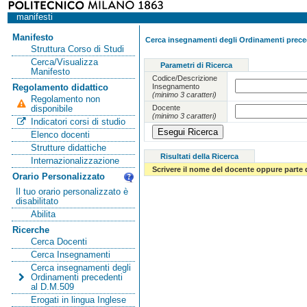
manifesti
Manifesto
Cerca insegnamenti degli Ordinamenti preced
Struttura Corso di Studi
Cerca/Visualizza
Parametri di Ricerca
Manifesto
Codice/Descrizione
Insegnamento
Regolamento didattico
(minimo 3 caratteri)
Regolamento non
Docente
disponibile
(minimo 3 caratteri)
Indicatori corsi di studio
Elenco docenti
Strutture didattiche
Risultati della Ricerca
Internazionalizzazione
Scrivere il nome del docente oppure parte 
Orario Personalizzato
Il tuo orario personalizzato è
disabilitato
Abilita
Ricerche
Cerca Docenti
Cerca Insegnamenti
Cerca insegnamenti degli
Ordinamenti precedenti
al D.M.509
Erogati in lingua Inglese