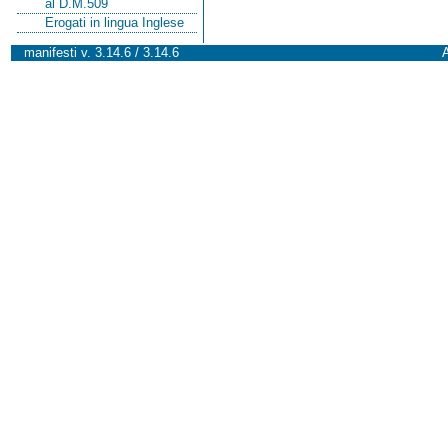
al D.M.509
Erogati in lingua Inglese
manifesti v. 3.14.6 / 3.14.6
A