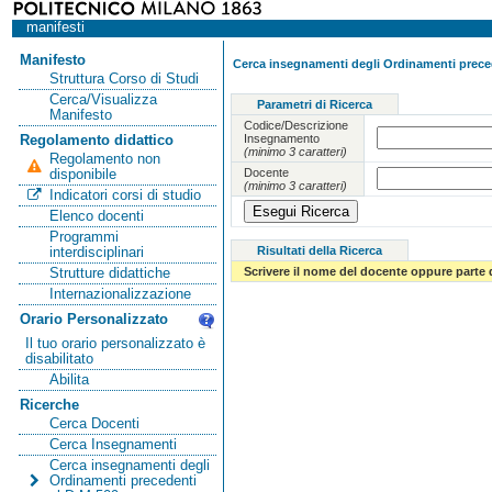
manifesti
Manifesto
Cerca insegnamenti degli Ordinamenti preced
Struttura Corso di Studi
Cerca/Visualizza
Parametri di Ricerca
Manifesto
Codice/Descrizione
Insegnamento
Regolamento didattico
(minimo 3 caratteri)
Regolamento non
Docente
disponibile
(minimo 3 caratteri)
Indicatori corsi di studio
Elenco docenti
Programmi
Risultati della Ricerca
interdisciplinari
Scrivere il nome del docente oppure parte 
Strutture didattiche
Internazionalizzazione
Orario Personalizzato
Il tuo orario personalizzato è
disabilitato
Abilita
Ricerche
Cerca Docenti
Cerca Insegnamenti
Cerca insegnamenti degli
Ordinamenti precedenti