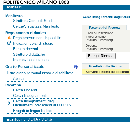
manifesti
Manifesto
Cerca insegnamenti degli Ordi
Struttura Corso di Studi
Cerca/Visualizza Manifesto
Parametri di Ricerca
Regolamento didattico
Codice/Descrizione
Insegnamento
Regolamento non disponibile
(minimo 3 caratteri)
Indicatori corsi di studio
Docente
Elenco docenti
(minimo 3 caratteri)
Strutture didattiche
Internazionalizzazione
Risultati della Ricerca
Orario Personalizzato
Scrivere il nome del docente
Il tuo orario personalizzato è disabilitato
Abilita
Ricerche
Cerca Docenti
Cerca Insegnamenti
Cerca insegnamenti degli
Ordinamenti precedenti al D.M.509
Erogati in lingua Inglese
manifesti v. 3.14.6 / 3.14.6