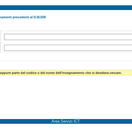
namenti precedenti al D.M.509
 oppure parte del codice o del nome dell'insegnamento che si desidera cercare.
Area Servizi ICT