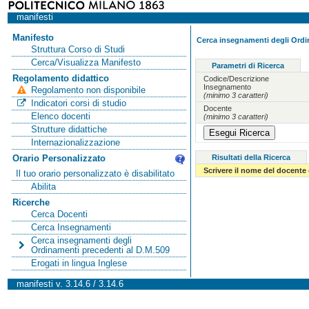
manifesti
Manifesto
Cerca insegnamenti degli Ordi
Struttura Corso di Studi
Cerca/Visualizza Manifesto
Parametri di Ricerca
Regolamento didattico
Codice/Descrizione
Insegnamento
Regolamento non disponibile
(minimo 3 caratteri)
Indicatori corsi di studio
Docente
Elenco docenti
(minimo 3 caratteri)
Strutture didattiche
Internazionalizzazione
Risultati della Ricerca
Orario Personalizzato
Scrivere il nome del docente
Il tuo orario personalizzato è disabilitato
Abilita
Ricerche
Cerca Docenti
Cerca Insegnamenti
Cerca insegnamenti degli
Ordinamenti precedenti al D.M.509
Erogati in lingua Inglese
manifesti v. 3.14.6 / 3.14.6