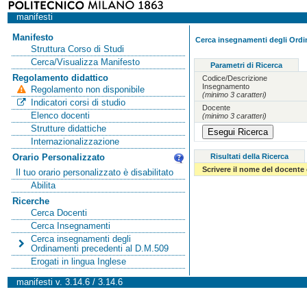
manifesti
Manifesto
Cerca insegnamenti degli Ordi
Struttura Corso di Studi
Cerca/Visualizza Manifesto
Parametri di Ricerca
Regolamento didattico
Codice/Descrizione
Insegnamento
Regolamento non disponibile
(minimo 3 caratteri)
Indicatori corsi di studio
Docente
Elenco docenti
(minimo 3 caratteri)
Strutture didattiche
Internazionalizzazione
Risultati della Ricerca
Orario Personalizzato
Scrivere il nome del docente
Il tuo orario personalizzato è disabilitato
Abilita
Ricerche
Cerca Docenti
Cerca Insegnamenti
Cerca insegnamenti degli
Ordinamenti precedenti al D.M.509
Erogati in lingua Inglese
manifesti v. 3.14.6 / 3.14.6