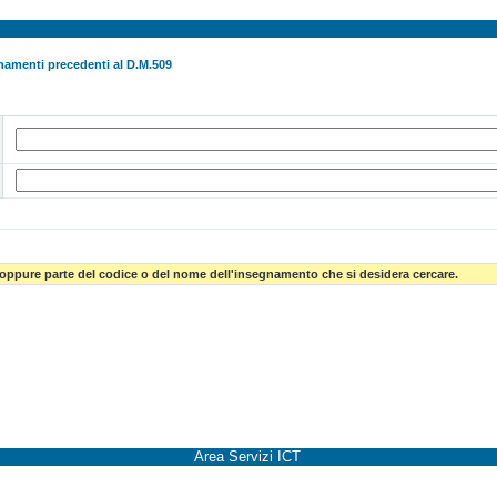
namenti precedenti al D.M.509
 oppure parte del codice o del nome dell'insegnamento che si desidera cercare.
Area Servizi ICT