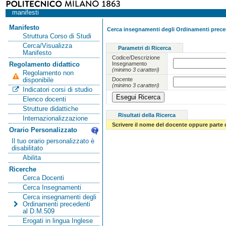
manifesti
Manifesto
Cerca insegnamenti degli Ordinamenti preced
Struttura Corso di Studi
Cerca/Visualizza
Parametri di Ricerca
Manifesto
Codice/Descrizione
Insegnamento
Regolamento didattico
(minimo 3 caratteri)
Regolamento non
Docente
disponibile
(minimo 3 caratteri)
Indicatori corsi di studio
Elenco docenti
Strutture didattiche
Risultati della Ricerca
Internazionalizzazione
Scrivere il nome del docente oppure parte 
Orario Personalizzato
Il tuo orario personalizzato è
disabilitato
Abilita
Ricerche
Cerca Docenti
Cerca Insegnamenti
Cerca insegnamenti degli
Ordinamenti precedenti
al D.M.509
Erogati in lingua Inglese