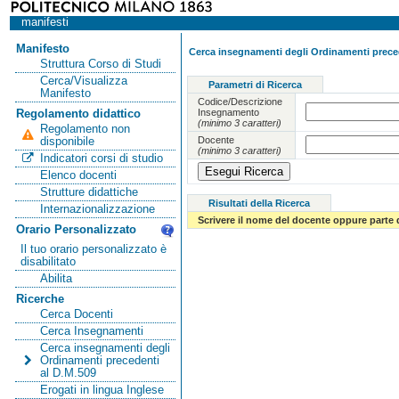
manifesti
Manifesto
Cerca insegnamenti degli Ordinamenti preced
Struttura Corso di Studi
Cerca/Visualizza
Parametri di Ricerca
Manifesto
Codice/Descrizione
Insegnamento
Regolamento didattico
(minimo 3 caratteri)
Regolamento non
Docente
disponibile
(minimo 3 caratteri)
Indicatori corsi di studio
Elenco docenti
Strutture didattiche
Risultati della Ricerca
Internazionalizzazione
Scrivere il nome del docente oppure parte 
Orario Personalizzato
Il tuo orario personalizzato è
disabilitato
Abilita
Ricerche
Cerca Docenti
Cerca Insegnamenti
Cerca insegnamenti degli
Ordinamenti precedenti
al D.M.509
Erogati in lingua Inglese