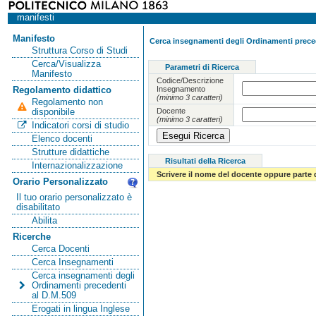
manifesti
Manifesto
Cerca insegnamenti degli Ordinamenti preced
Struttura Corso di Studi
Cerca/Visualizza
Parametri di Ricerca
Manifesto
Codice/Descrizione
Insegnamento
Regolamento didattico
(minimo 3 caratteri)
Regolamento non
Docente
disponibile
(minimo 3 caratteri)
Indicatori corsi di studio
Elenco docenti
Strutture didattiche
Risultati della Ricerca
Internazionalizzazione
Scrivere il nome del docente oppure parte 
Orario Personalizzato
Il tuo orario personalizzato è
disabilitato
Abilita
Ricerche
Cerca Docenti
Cerca Insegnamenti
Cerca insegnamenti degli
Ordinamenti precedenti
al D.M.509
Erogati in lingua Inglese