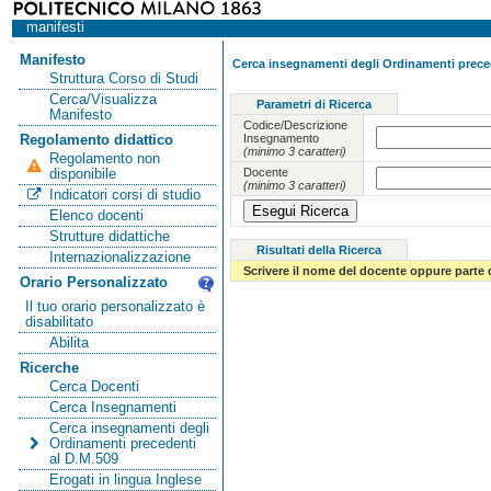
manifesti
Manifesto
Cerca insegnamenti degli Ordinamenti preced
Struttura Corso di Studi
Cerca/Visualizza
Parametri di Ricerca
Manifesto
Codice/Descrizione
Insegnamento
Regolamento didattico
(minimo 3 caratteri)
Regolamento non
Docente
disponibile
(minimo 3 caratteri)
Indicatori corsi di studio
Elenco docenti
Strutture didattiche
Risultati della Ricerca
Internazionalizzazione
Scrivere il nome del docente oppure parte 
Orario Personalizzato
Il tuo orario personalizzato è
disabilitato
Abilita
Ricerche
Cerca Docenti
Cerca Insegnamenti
Cerca insegnamenti degli
Ordinamenti precedenti
al D.M.509
Erogati in lingua Inglese