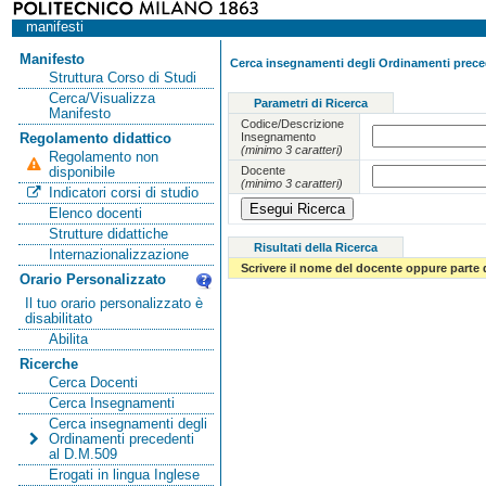
manifesti
Manifesto
Cerca insegnamenti degli Ordinamenti preced
Struttura Corso di Studi
Cerca/Visualizza
Parametri di Ricerca
Manifesto
Codice/Descrizione
Insegnamento
Regolamento didattico
(minimo 3 caratteri)
Regolamento non
Docente
disponibile
(minimo 3 caratteri)
Indicatori corsi di studio
Elenco docenti
Strutture didattiche
Risultati della Ricerca
Internazionalizzazione
Scrivere il nome del docente oppure parte 
Orario Personalizzato
Il tuo orario personalizzato è
disabilitato
Abilita
Ricerche
Cerca Docenti
Cerca Insegnamenti
Cerca insegnamenti degli
Ordinamenti precedenti
al D.M.509
Erogati in lingua Inglese