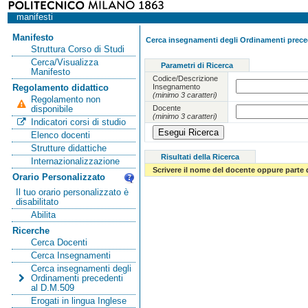
manifesti
Manifesto
Cerca insegnamenti degli Ordinamenti preced
Struttura Corso di Studi
Cerca/Visualizza
Parametri di Ricerca
Manifesto
Codice/Descrizione
Insegnamento
Regolamento didattico
(minimo 3 caratteri)
Regolamento non
Docente
disponibile
(minimo 3 caratteri)
Indicatori corsi di studio
Elenco docenti
Strutture didattiche
Risultati della Ricerca
Internazionalizzazione
Scrivere il nome del docente oppure parte 
Orario Personalizzato
Il tuo orario personalizzato è
disabilitato
Abilita
Ricerche
Cerca Docenti
Cerca Insegnamenti
Cerca insegnamenti degli
Ordinamenti precedenti
al D.M.509
Erogati in lingua Inglese