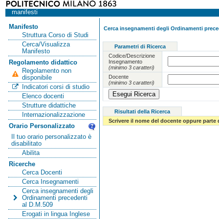
manifesti
Manifesto
Cerca insegnamenti degli Ordinamenti preced
Struttura Corso di Studi
Cerca/Visualizza
Parametri di Ricerca
Manifesto
Codice/Descrizione
Insegnamento
Regolamento didattico
(minimo 3 caratteri)
Regolamento non
Docente
disponibile
(minimo 3 caratteri)
Indicatori corsi di studio
Elenco docenti
Strutture didattiche
Risultati della Ricerca
Internazionalizzazione
Scrivere il nome del docente oppure parte 
Orario Personalizzato
Il tuo orario personalizzato è
disabilitato
Abilita
Ricerche
Cerca Docenti
Cerca Insegnamenti
Cerca insegnamenti degli
Ordinamenti precedenti
al D.M.509
Erogati in lingua Inglese