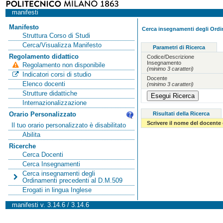
manifesti
Manifesto
Cerca insegnamenti degli Ordi
Struttura Corso di Studi
Cerca/Visualizza Manifesto
Parametri di Ricerca
Regolamento didattico
Codice/Descrizione
Insegnamento
Regolamento non disponibile
(minimo 3 caratteri)
Indicatori corsi di studio
Docente
Elenco docenti
(minimo 3 caratteri)
Strutture didattiche
Internazionalizzazione
Risultati della Ricerca
Orario Personalizzato
Scrivere il nome del docente
Il tuo orario personalizzato è disabilitato
Abilita
Ricerche
Cerca Docenti
Cerca Insegnamenti
Cerca insegnamenti degli
Ordinamenti precedenti al D.M.509
Erogati in lingua Inglese
manifesti v. 3.14.6 / 3.14.6