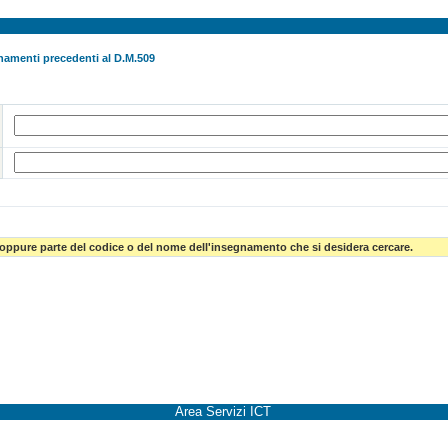
namenti precedenti al D.M.509
 oppure parte del codice o del nome dell'insegnamento che si desidera cercare.
Area Servizi ICT