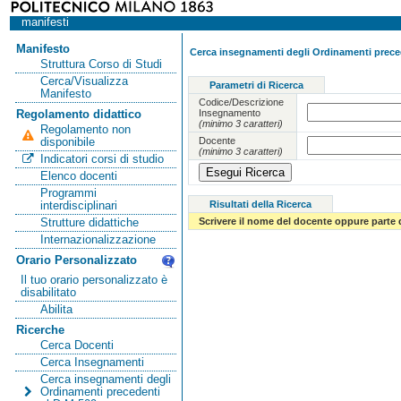
manifesti
Manifesto
Cerca insegnamenti degli Ordinamenti preced
Struttura Corso di Studi
Cerca/Visualizza
Parametri di Ricerca
Manifesto
Codice/Descrizione
Insegnamento
Regolamento didattico
(minimo 3 caratteri)
Regolamento non
Docente
disponibile
(minimo 3 caratteri)
Indicatori corsi di studio
Elenco docenti
Programmi
Risultati della Ricerca
interdisciplinari
Scrivere il nome del docente oppure parte 
Strutture didattiche
Internazionalizzazione
Orario Personalizzato
Il tuo orario personalizzato è
disabilitato
Abilita
Ricerche
Cerca Docenti
Cerca Insegnamenti
Cerca insegnamenti degli
Ordinamenti precedenti