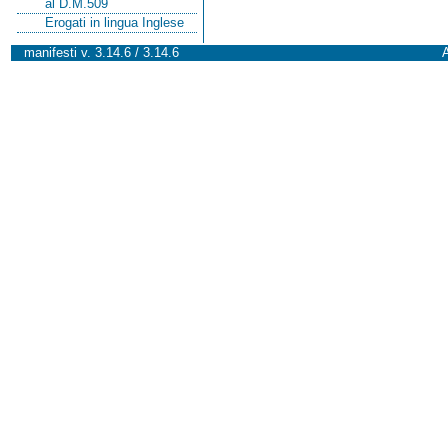
al D.M.509
Erogati in lingua Inglese
manifesti v. 3.14.6 / 3.14.6
A