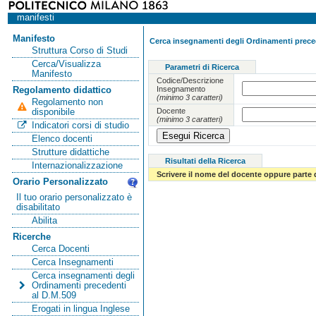
manifesti
Manifesto
Cerca insegnamenti degli Ordinamenti preced
Struttura Corso di Studi
Cerca/Visualizza
Parametri di Ricerca
Manifesto
Codice/Descrizione
Insegnamento
Regolamento didattico
(minimo 3 caratteri)
Regolamento non
Docente
disponibile
(minimo 3 caratteri)
Indicatori corsi di studio
Elenco docenti
Strutture didattiche
Risultati della Ricerca
Internazionalizzazione
Scrivere il nome del docente oppure parte 
Orario Personalizzato
Il tuo orario personalizzato è
disabilitato
Abilita
Ricerche
Cerca Docenti
Cerca Insegnamenti
Cerca insegnamenti degli
Ordinamenti precedenti
al D.M.509
Erogati in lingua Inglese