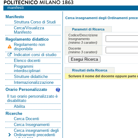
manifesti
Manifesto
Cerca insegnamenti degli Ordinamenti preced
Struttura Corso di Studi
Cerca/Visualizza
Parametri di Ricerca
Manifesto
Codice/Descrizione
Insegnamento
Regolamento didattico
(minimo 3 caratteri)
Regolamento non
Docente
disponibile
(minimo 3 caratteri)
Indicatori corsi di studio
Elenco docenti
Programmi
Risultati della Ricerca
interdisciplinari
Scrivere il nome del docente oppure parte 
Strutture didattiche
Internazionalizzazione
Orario Personalizzato
Il tuo orario personalizzato è
disabilitato
Abilita
Ricerche
Cerca Docenti
Cerca Insegnamenti
Cerca insegnamenti degli
Ordinamenti precedenti