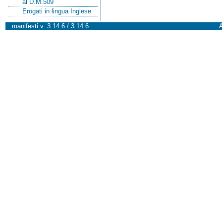
al D.M.509
Erogati in lingua Inglese
manifesti v. 3.14.6 / 3.14.6
A