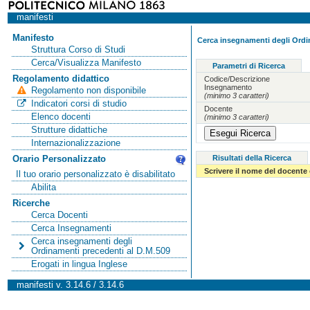
manifesti
Manifesto
Cerca insegnamenti degli Ordi
Struttura Corso di Studi
Cerca/Visualizza Manifesto
Parametri di Ricerca
Regolamento didattico
Codice/Descrizione
Insegnamento
Regolamento non disponibile
(minimo 3 caratteri)
Indicatori corsi di studio
Docente
Elenco docenti
(minimo 3 caratteri)
Strutture didattiche
Internazionalizzazione
Risultati della Ricerca
Orario Personalizzato
Scrivere il nome del docente
Il tuo orario personalizzato è disabilitato
Abilita
Ricerche
Cerca Docenti
Cerca Insegnamenti
Cerca insegnamenti degli
Ordinamenti precedenti al D.M.509
Erogati in lingua Inglese
manifesti v. 3.14.6 / 3.14.6