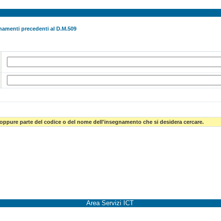
namenti precedenti al D.M.509
 oppure parte del codice o del nome dell'insegnamento che si desidera cercare.
Area Servizi ICT