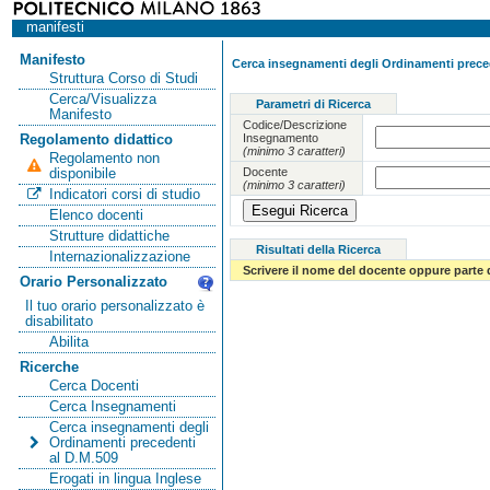
manifesti
Manifesto
Cerca insegnamenti degli Ordinamenti preced
Struttura Corso di Studi
Cerca/Visualizza
Parametri di Ricerca
Manifesto
Codice/Descrizione
Insegnamento
Regolamento didattico
(minimo 3 caratteri)
Regolamento non
Docente
disponibile
(minimo 3 caratteri)
Indicatori corsi di studio
Elenco docenti
Strutture didattiche
Risultati della Ricerca
Internazionalizzazione
Scrivere il nome del docente oppure parte 
Orario Personalizzato
Il tuo orario personalizzato è
disabilitato
Abilita
Ricerche
Cerca Docenti
Cerca Insegnamenti
Cerca insegnamenti degli
Ordinamenti precedenti
al D.M.509
Erogati in lingua Inglese