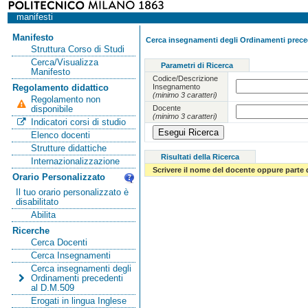
manifesti
Manifesto
Cerca insegnamenti degli Ordinamenti preced
Struttura Corso di Studi
Cerca/Visualizza
Parametri di Ricerca
Manifesto
Codice/Descrizione
Insegnamento
Regolamento didattico
(minimo 3 caratteri)
Regolamento non
Docente
disponibile
(minimo 3 caratteri)
Indicatori corsi di studio
Elenco docenti
Strutture didattiche
Risultati della Ricerca
Internazionalizzazione
Scrivere il nome del docente oppure parte 
Orario Personalizzato
Il tuo orario personalizzato è
disabilitato
Abilita
Ricerche
Cerca Docenti
Cerca Insegnamenti
Cerca insegnamenti degli
Ordinamenti precedenti
al D.M.509
Erogati in lingua Inglese